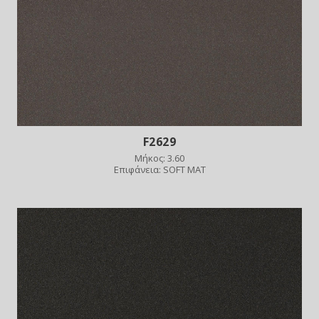
F2629
Μήκος: 3.60
Επιφάνεια: SOFT MAT