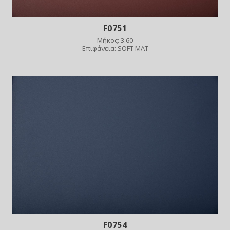
F0751
Μήκος: 3.60
Επιφάνεια: SOFT MAT
F0754