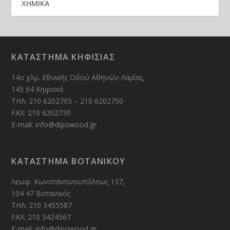
ΧΗΜΙΚΑ
ΚΑΤΑΣΤΗΜΑ ΚΗΦΙΣΙΑΣ
14ο χλμ. Εθνικής Οδού Αθηνών-Λαμίας,
145 64 Κηφισιά
ΤΗΛ: 210 6202705 – 210 6202750
FAX: 210 6202730
E-mail: info@dipowood.gr
ΚΑΤΑΣΤΗΜΑ ΒΟΤΑΝΙΚΟΥ
Λεωφ. Κωνσταντινουπόλεως 137,
104 47 Βοτανικός
ΤΗΛ: 210 3455587
FAX: 210 3424567
E-mail: info@dipowood.gr