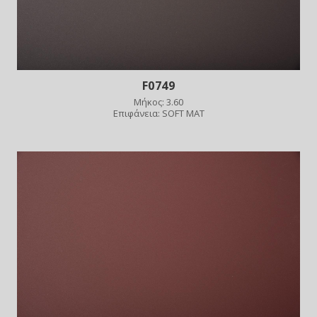
F0749
Μήκος: 3.60
Επιφάνεια: SOFT MAT