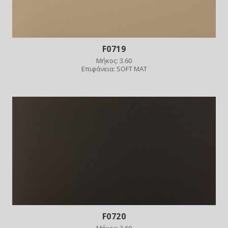
F0719
Μήκος: 3.60
Επιφάνεια: SOFT MAT
F0720
Μήκος: 3.60