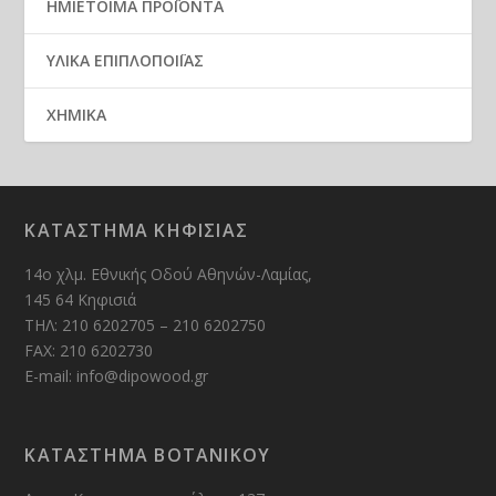
ΗΜΙΕΤΟΙΜΑ ΠΡΟΪΟΝΤΑ
ΥΛΙΚΑ ΕΠΙΠΛΟΠΟΙΪΑΣ
ΧΗΜΙΚΑ
ΚΑΤΑΣΤΗΜΑ ΚΗΦΙΣΙΑΣ
14ο χλμ. Εθνικής Οδού Αθηνών-Λαμίας,
145 64 Κηφισιά
ΤΗΛ: 210 6202705 – 210 6202750
FAX: 210 6202730
E-mail: info@dipowood.gr
ΚΑΤΑΣΤΗΜΑ ΒΟΤΑΝΙΚΟΥ