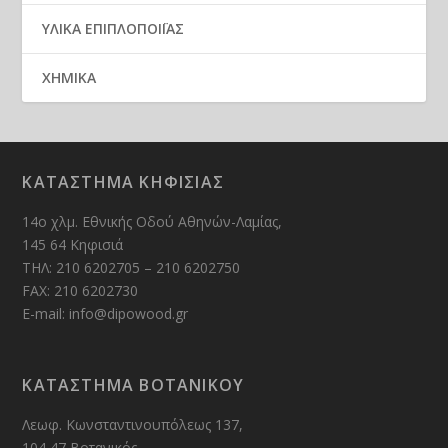
ΥΛΙΚΑ ΕΠΙΠΛΟΠΟΙΪΑΣ
ΧΗΜΙΚΑ
ΚΑΤΑΣΤΗΜΑ ΚΗΦΙΣΙΑΣ
14ο χλμ. Εθνικής Οδού Αθηνών-Λαμίας,
145 64 Κηφισιά
ΤΗΛ: 210 6202705 – 210 6202750
FAX: 210 6202730
E-mail: info@dipowood.gr
ΚΑΤΑΣΤΗΜΑ ΒΟΤΑΝΙΚΟΥ
Λεωφ. Κωνσταντινουπόλεως 137,
104 47 Βοτανικός