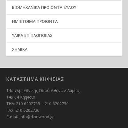
ΒΙΟΜΗΧΑΝΙΚΑ ΠΡΟΪΟΝΤΑ ΞΥΛΟΥ
ΗΜΙΕΤΟΙΜΑ ΠΡΟΪΟΝΤΑ
ΥΛΙΚΑ ΕΠΙΠΛΟΠΟΙΪΑΣ
ΧΗΜΙΚΑ
ΚΑΤΑΣΤΗΜΑ ΚΗΦΙΣΙΑΣ
14ο χλμ. Εθνικής Οδού Αθηνών-Λαμίας,
145 64 Κηφισιά
ΤΗΛ: 210 6202705 – 210 6202750
FAX: 210 6202730
E-mail: info@dipowood.gr