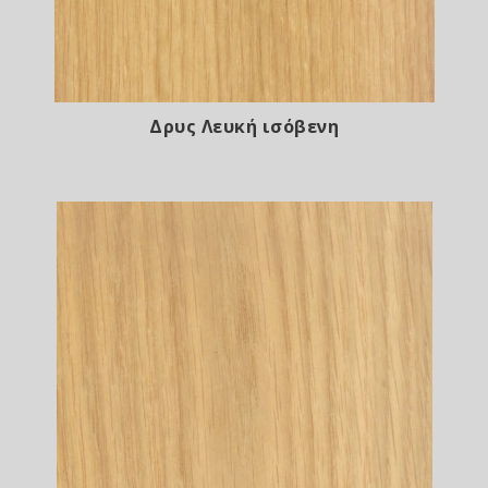
Δρυς Λευκή ισόβενη